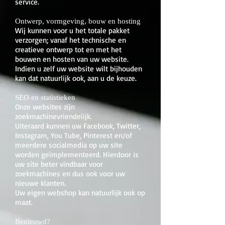
service.
Ontwerp, vormgeving, bouw en hosting
Wij kunnen voor u het totale pakket
verzorgen; vanaf het technische en
creatieve ontwerp tot en met het
bouwen en hosten van uw website.
Indien u zelf uw website wilt bijhouden
kan dat natuurlijk ook, aan u de keuze.
SEO en statistieken
Onze websites zijn
zoekmachinevriendelijk.
Uiteraard kunnen uw Facebook, Twitter,
Instagram, You Tube, Pinterest en/of
meerdere socialmedia op uw site
worden geïmplementeerd. Hierdoor is
uw site beter vindbaar voor
zoekmachines en dus ook voor uw
nieuwe klanten.
Uw eigen webshop kan natuurlijk ook op
maat.
Benieuwd?