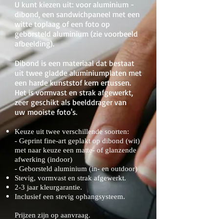
U kunt kiezen uit: voor aluminium -
dibond, een sandwichpaneel met een
witte toplaag of een foto op
geborsteld aluminium (zie voorbeeld
afbeelding).
Dibond is een materiaal dat bestaat
uit twee gladde aluminiumplaten met
een harde kunststof kern ertussen.
Het is vormvast en strak afgewerkt,
zeer geschikt als beelddrager van
uw mooiste foto's.
Keuze uit twee verschillende soorten:
- Geprint fine-art geplakt op dibond (wit)
met naar keuze een matte- of glanzende
afwerking (indoor)
- Geborsteld aluminium (in- en outdoor)
Stevig, vormvast en strak afgewerkt.
2-3 jaar kleurgarantie.
Inclusief een stevig ophangsysteem.
Prijzen zijn op aanvraag.