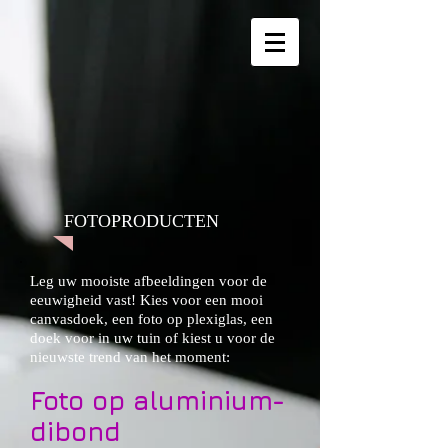
FOTOPRODUCTEN
Leg uw mooiste afbeeldingen voor de
eeuwigheid vast! Kies voor een mooi
canvasdoek, een foto op plexiglas, een
doek voor in uw tuin of kiest u voor de
nieuwste trend van het moment:
Foto op aluminium-
dibond